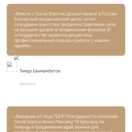
«Вместе с Social Stars мы делали первое в России
блогерский продюсерский центр, затем
сотрудники агентства продемонстрировали себя
на высоком уровне в продвижении фильмов. В
сотрудничестве нравится дисциплина,
профессиональный подход и работа с новыми
идеями»
Тимур Бекмамбетов
Bazelevs
«Выражаю от лица ЛДПР благодарность компании
Social Stars и лично Максиму Петренчуку за
помощь в продвижении идей, важных для