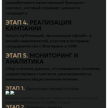
разрабатывать качественный брендинг-
контент, который отражает ценности
кандидата.
ЭТАП 4.
РЕАЛИЗАЦИЯ
КАМПАНИИ
Запуск публикаций, организация офлайн- и
онлайн-мероприятий, участие в интервью,
сотрудничество с блогерами и СМИ.
ЭТАП 5.
МОНИТОРИНГ И
АНАЛИТИКА
Сбор и анализ данных, отслеживание откликов,
корректировка стратегия, реагирование на
изменения в общественном мнении.
ЭТАП 1.
Диагностика текущей ситуации
Анализ медийного присутствия, оценка репутация и
выявление сильных и слабых сторон.
ЭТАП 2.
Разработка стратегии