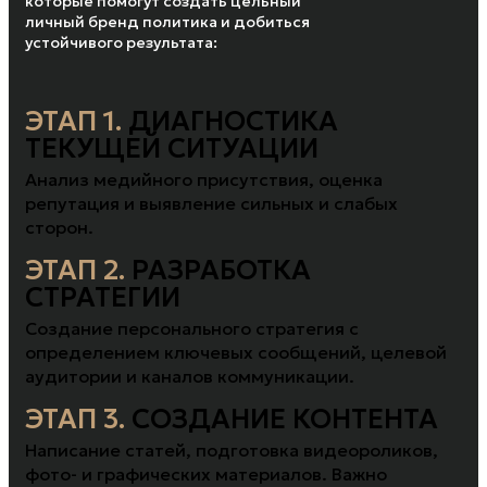
которые помогут создать цельный
личный бренд политика и добиться
устойчивого результата:
ЭТАП 1.
ДИАГНОСТИКА
ТЕКУЩЕЙ СИТУАЦИИ
Анализ медийного присутствия, оценка
репутация и выявление сильных и слабых
сторон.
ЭТАП 2.
РАЗРАБОТКА
СТРАТЕГИИ
Создание персонального стратегия с
определением ключевых сообщений, целевой
аудитории и каналов коммуникации.
ЭТАП 3.
СОЗДАНИЕ КОНТЕНТА
Написание статей, подготовка видеороликов,
фото- и графических материалов. Важно