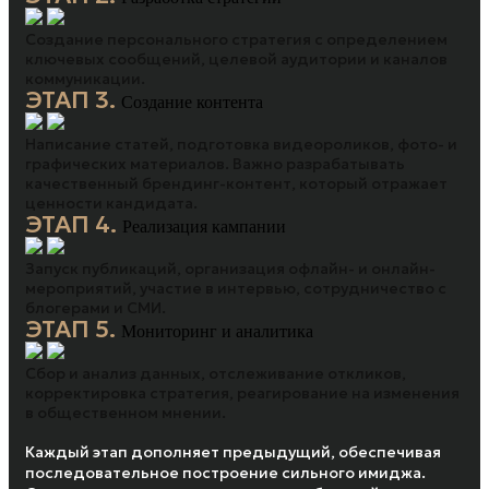
Создание персонального стратегия с определением
ключевых сообщений, целевой аудитории и каналов
коммуникации.
ЭТАП 3.
Создание контента
Написание статей, подготовка видеороликов, фото- и
графических материалов. Важно разрабатывать
качественный брендинг-контент, который отражает
ценности кандидата.
ЭТАП 4.
Реализация кампании
Запуск публикаций, организация офлайн- и онлайн-
мероприятий, участие в интервью, сотрудничество с
блогерами и СМИ.
ЭТАП 5.
Мониторинг и аналитика
Сбор и анализ данных, отслеживание откликов,
корректировка стратегия, реагирование на изменения
в общественном мнении.
Каждый этап дополняет предыдущий, обеспечивая
последовательное построение сильного имиджа.